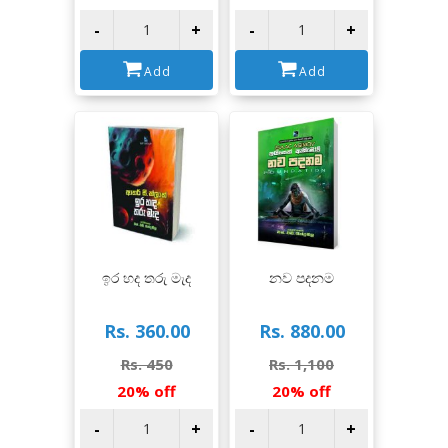
-
+
-
+
Add
Add
View
View
ඉර හද තරු මැද
නව පදනම
Rs. 360.00
Rs. 880.00
Rs. 450
Rs. 1,100
20% off
20% off
-
+
-
+