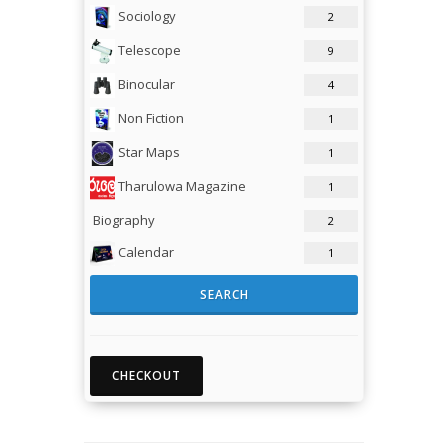
Sociology
2
Telescope
9
Binocular
4
Non Fiction
1
Star Maps
1
Tharulowa Magazine
1
Biography
2
Calendar
1
SEARCH
CHECKOUT