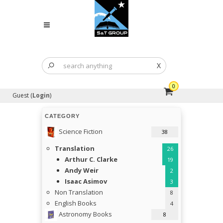
X
0
Guest (
Login
)
CATEGORY
Science Fiction
38
Translation
26
Arthur C. Clarke
19
Andy Weir
2
Isaac Asimov
3
Non Translation
8
English Books
4
Astronomy Books
8