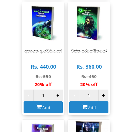
View
View
අනාගත ආශ්චර්යයන්
චිත්ත පරපෝෂිතයෝ
Rs. 440.00
Rs. 360.00
Rs. 550
Rs. 450
20% off
20% off
-
+
-
+
Add
Add